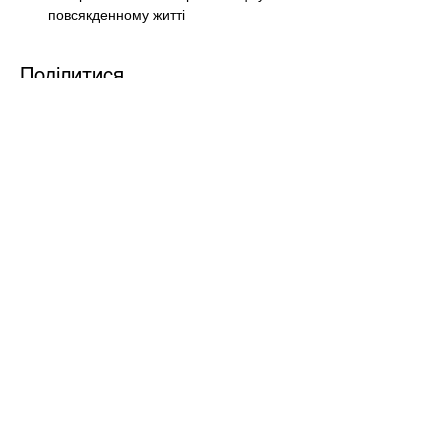
повсякденному житті
Поділитися
Форма підписки
Надіслати
+380500175029